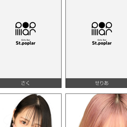
さく
せりあ