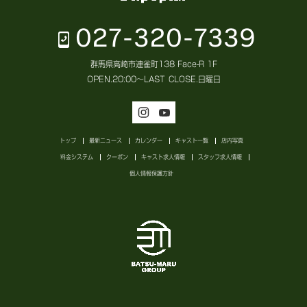
027-320-7339
群馬県高崎市連雀町138 Face-R 1F
OPEN.
20:00～LAST
CLOSE.
日曜日
トップ
最新ニュース
カレンダー
キャスト一覧
店内写真
料金システム
クーポン
キャスト求人情報
スタッフ求人情報
個人情報保護方針